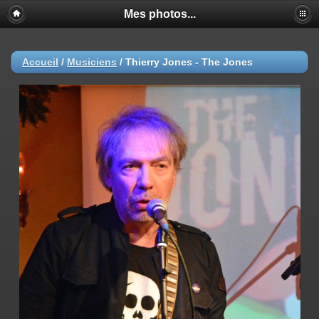
Mes photos...
Accueil
/
Musiciens
/
Thierry Jones - The Jones